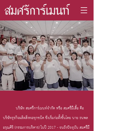
บริษัท สมศรีการ์เมนท์จํากัด หรือ สมศรีมีเสื้อ คือ
บริษัทธุรกิจผลิตสิ่งทอทุกชนิด ซึ่่งเริ่มก่อตั้งขึ้นโดย นาย ธนพล
อรุณศิริ (กรรมการบริหาร) ในปี 2017 - จนถึงปัจจุบัน สมศรีมี