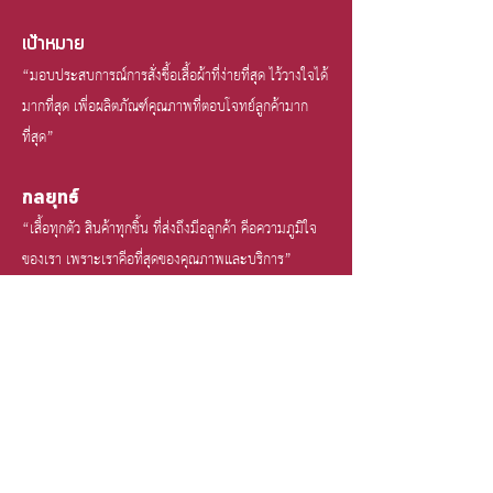
เป้าหมาย
“มอบประสบการณ์การสั่งซื้อเสื้อผ้าที่ง่ายที่สุด ไว้วางใจได้
มากที่สุด เพื่อผลิตภัณฑ์คุณภาพที่ตอบโจทย์ลูกค้ามาก
ที่สุด”
กลยุทธ์
“เสื้อทุกตัว สินค้าทุกชิ้น ที่ส่งถึงมือลูกค้า คือความภูมิใจ
ของเรา เพราะเราคือที่สุดของคุณภาพและบริการ”
ลูกค้ากลับมาซื้อซ้ำ ต้นทุนต่ำกว่าการหาลูกค้าใหม่ ดังนั้น
เราจะรักษาความสุขของลูกค้าให้เกิดความพึงพอใจสูง
ที่สุด
ระยะเวลาการตัดสินใจของลูกค้าควรจะสั้นและง่ายที่สุด
ไม่ควรมีเรื่องไหนอยากสำหรับลูกค้า
ก่อนที่เราจะส่งความสุขให้ลูกค้าได้ พนักงานของเราต้องมี
ความสุขก่อน